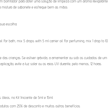
m borrifador para obter uma solução de limpeza com um aroma revigorante 
a mistura de sabonete e esfregue bem as mãos
 sua escolha.
l. For bath, mix 5 drops with 5 ml carrier oil. For perfuming, mix 1 drop to 10 
ce das crianças. Se estiver grávida, a amamentar ou sob os cuidados de um 
plicação, evite a luz solar ou os raios UV durante, pelo menos, 12 horas.
leos, no Kit Iniciante de 5ml e 15ml.
 produtos com 25% de desconto e muitos outros benefícios.