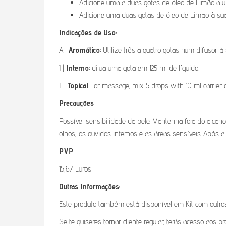
Adicione uma a duas gotas de óleo de Limão a u
Adicione uma duas gotas de óleo de Limão à su
Indicações de Uso:
A |
Aromático:
Utilize três a quatro gotas num difusor à
I |
Interno:
dilua uma gota em 125 ml de líquido.
T |
Topical
: For massage, mix 5 drops with 10 ml carrier oi
Precauções
Possível sensibilidade da pele. Mantenha fora do alcan
olhos, os ouvidos internos e as áreas sensíveis. Após a a
PVP
15,67 Euros
Outras Informações:
Este produto também está disponível em Kit com outros ó
Se te quiseres tornar cliente regular, terás acesso aos