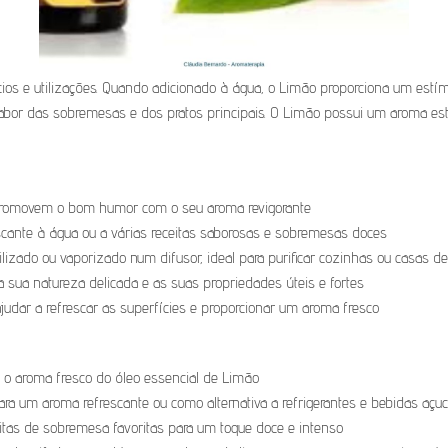
ios e utilizações. Quando adicionado à água, o Limão proporciona um estím
abor das sobremesas e dos pratos principais. O Limão possui um aroma es
 promovem o bom humor com o seu aroma revigorante
escante à água ou a várias receitas saborosas e sobremesas doces
lizado ou vaporizado num difusor, ideal para purificar cozinhas ou casas d
 a sua natureza delicada e as suas propriedades úteis e fortes
udar a refrescar as superfícies e proporcionar um aroma fresco
 o aroma fresco do óleo essencial de Limão
ra um aroma refrescante ou como alternativa a refrigerantes e bebidas açu
eitas de sobremesa favoritas para um toque doce e intenso